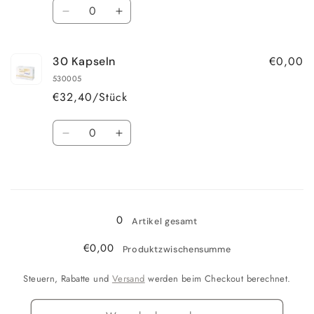
Anzahl
Verringere
Erhöhe
die
die
Menge
Menge
€0,00
30 Kapseln
für
für
120
120
530005
Kapseln
Kapseln
€32,40/Stück
Anzahl
Verringere
Erhöhe
die
die
Menge
Menge
Wird
für
für
30
30
geladen ...
Kapseln
Kapseln
0
Artikel gesamt
€0,00
Produktzwischensumme
Steuern, Rabatte und
Versand
werden beim Checkout berechnet.