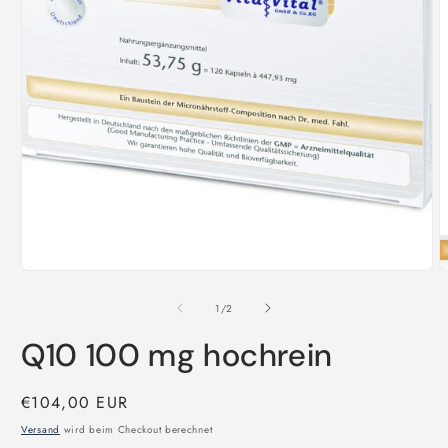
in
Modal
öffnen
M
2
i
von
1
/
2
M
ö
Q10 100 mg hochrein
Normaler
€104,00 EUR
Preis
Versand
wird beim Checkout berechnet