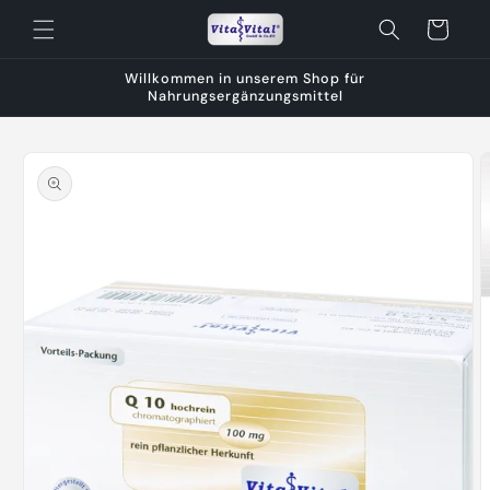
Direkt
zum
Warenkorb
Inhalt
Willkommen in unserem Shop für
Nahrungsergänzungsmittel
oduktinformationen
ringen
Medien
1